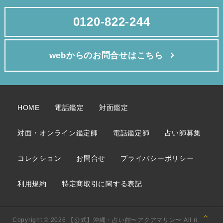
で、辛いとは思いますが目をそらさずに考えてみましょう。
きましょう。
必要であれば縁切り縁結びでエネルギーの調整もま
しょうね。
0120-822-244
ご相談内容が、かなり漠然としていますので、ザックリとポイン
あなたの幸せを心から祈っております。
トをお伝えしました。
ご相談者様の気持ちや状況、お相手様の気持ちや状況によって、
最も詳しくポイントをお伝えする事が出来ますよ。
webからのお問合せはこちら
一度、私、恵葉までお電話いただけますか？
霊感霊視、透視、場合によって霊感タロットを使い、貴方様とお
相手様の心の奥底の思い、お2人の未来を視させてもらい、
貴方様が望み未来に近付く方法や大好きな方との明るい未来への
道を探すお手伝いをさせてくださいね。
HOME
電話鑑定
対面鑑定
対面・オンライン鑑定師
電話鑑定師
占い師募集
コレクション
お問合せ
プライバシーポリシー
利用規約
特定商取引に関する表記
Copyright © 2026 【公式】沖縄・占い館〜アクアマリン〜 All rights