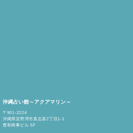
と忠告してくれているように感じます。
「言って貰いたい言葉でなかったら…？？」
これが分からないと、貴方様は長い時間今と同じ辛い時間を過ご
★愛しているけど決別する
す事になりますよ。
この場合のアドバイスカードはこのように出ていました
勇気を出してみましょう！！！
『GOING WITH THE FLOW』流れに身を任せるという意味
です。
②不倫のリスクを考えてみましょう。
このカードはあなた自身が選んだ道が最善の未来となるように後
不倫のお付き合いとなると、法的にも社会的にもリスクが伴う場
押しするよと、あなたの決断を応援してくれる意味として出てく
合が多いです。
れています。
法的に、お相手様の伴侶が貴方様に慰謝料を請求出来てしまうの
愛している恋人との決別は簡単なものではありません。断腸の思
です。
いであなたも決断されたことでしょう、だからこそあなたの愛の
知らなかった事を証明出来れば、法的にはリスクは無くなる場合
感情より、新しい未来に1歩ふみだせたあなたへ視えない大いな
がありますが、証明出来なければ多額な請求をされてしまう可能
る存在が幸運のサポートをしてくれるのだろうと感じます。
性が高いです。
痛みをさきに感じたからこそその先に幸せが待っている、ようで
社会的にはどうでしょうか？？
すね。
貴方様の身内の方々、会社の立場、友人…人それぞれ、判断基準
が違います。
深刻なテーマでしたので以上の様に答えさせていただきました
沖縄占い館～アクアマリン～
中には、「不倫」のレッテルを貼られてしまう場合もあり、貴方
が、『私たちの場合はどうしたらいい？』『恋人はもう家族と離
様がとても辛い状況になってしまうかも知れません。
れるっていっています。』など、カップルによって環境や状況が
〒901-2224
お電話の鑑定で頂いた方々の気持ちを霊視、透視させてもらう
大きな違いがあると思いますので、この場合は？と思われたら、
沖縄県宜野湾市真志喜2丁目1-1
と、かなりのストレスが降り掛かっている方々が多いのです。
ぜひ美潤にご相談ください。
豊和商事ビル 5F
リスクを理解しないと、ストレスが倍増される事になりますの
あなたと恋人との未来が幸せに包まれるように最善の道を視てい