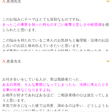
A.
美潤先生
このお悩みにテーマはとても深刻なものですね。
きっとこの事実を知った時ものすごい衝撃と悲しさや絶望感
を感
じられたと思います。
この悩みを持たれているご本人のお気持ちと倫理観・法律のお話
と占いのお話と絡め伝えていきたいと思います。
まず最初にお伝えしたいのは恋人が結婚していると知った今、あ
なた自身がどうしていきたいか？をご自身の中で整理してみまし
A.
ょう。
恵葉先生
既婚者と知って付き合ったことと、知らずに付き合ったことでは
ご本人の中にある思いは大きく変わってきます。
お付き合いをしている人が、実は既婚者だった…
前者は知っているけどどうしても自分自身の気持ちが抑えられな
ある日突然、そんな事態になってしまったら、冷静に考えたりす
くなってお付き合いの決断をした過程がありますが、知らないで
る事が出来なくなりますよね。
お付き合いしたということは、こちら側は将来のことを考えたお
お相手が好きであればあるほど、ご相談者様の心は波立ってしま
付き合いであったでしょうし、本来なら不倫するような人は絶対
うと思います。
選びません！という信念を持っていたにもかかわらず付き合って
本気で好きになった後では尚更、諦めるのは辛い…どうしようも
しまっていたということもあり得ます。
ない、ジレンマに陥ってしまいますよね。