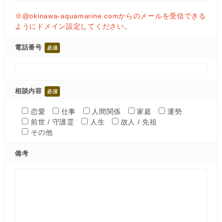
※@okinawa-aquamarine.comからのメールを受信できる
ようにドメイン設定してください。
電話番号
相談内容
恋愛
仕事
人間関係
家庭
運勢
前世 / 守護霊
人生
故人 / 先祖
その他
備考